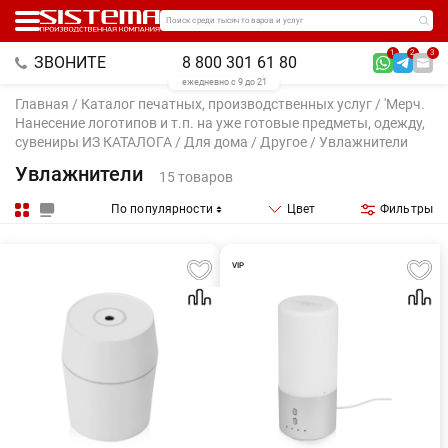
Поиск среди тысяч товаров и услуг
1
2
3
ЗВОНИТЕ
8 800 301 61 80
ежедневно с 9 до 21
Главная
/
Каталог печатных, производственных услуг
/
'Мерч.
Нанесение логотипов и т.п. на уже готовые предметы, одежду,
сувениры ИЗ КАТАЛОГА
/
Для дома
/
Другое
/ Увлажнители
Увлажнители
15 товаров
По популярности
Цвет
Фильтры
VIP