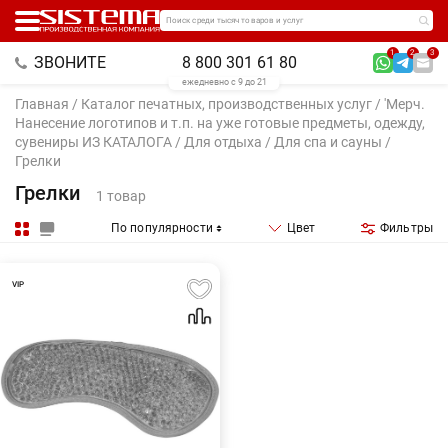
Поиск среди тысяч товаров и услуг
1
2
3
ЗВОНИТЕ
8 800 301 61 80
ежедневно с 9 до 21
Главная
/
Каталог печатных, производственных услуг
/
'Мерч.
Нанесение логотипов и т.п. на уже готовые предметы, одежду,
сувениры ИЗ КАТАЛОГА
/
Для отдыха
/
Для спа и сауны
/
Грелки
Грелки
1 товар
По популярности
Цвет
Фильтры
VIP