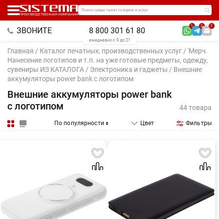
Поиск среди тысяч товаров и услуг
1
2
3
ЗВОНИТЕ
8 800 301 61 80
ежедневно с 9 до 21
Главная
/
Каталог печатных, производственных услуг
/
'Мерч.
Нанесение логотипов и т.п. на уже готовые предметы, одежду,
сувениры ИЗ КАТАЛОГА
/
Электроника и гаджеты
/ Внешние
аккумуляторы power bank с логотипом
Внешние аккумуляторы power bank
с логотипом
44 товара
По популярности
Цвет
Фильтры