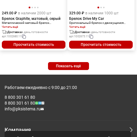
249.00 ₽
в наличии 2000 шт
329.00 ₽
в наличии 1000 шт
Брелок Graphite, матовый, серый
Брелок Drive My Car
Металлический матовый брелок
Оригинальный брелок с движущимся
графитового оттенка. Поставляется в
Читать ещё
автомобилем. Прекрасно подойдет в
Читать ещё
индивидуальной упаковке.
качестве сувенира для служб такси,
Доставка
в день готовности
Доставка
в день готовности
компаний, занимающихся товарно-
арт.
1002680.11
арт.
1002675.11
транспортными перевозками и доставкой
товаров.Поставляется в индивидуальной
Просчитать стоимость
Просчитать стоимость
упаковке.В зависимости от партии
изготовления капот машинки может быть
направлен в разные стороны.
Показать ещё
Работаем ежедневно с 9:00 до 21:00
8 800 301 61 80
8 800 301 61 80
info@pksistema.ru
Компания