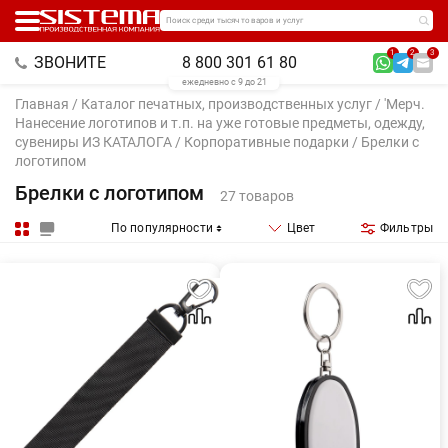
Поиск среди тысяч товаров и услуг
1
2
3
ЗВОНИТЕ
8 800 301 61 80
ежедневно с 9 до 21
Главная
/
Каталог печатных, производственных услуг
/
'Мерч.
Нанесение логотипов и т.п. на уже готовые предметы, одежду,
сувениры ИЗ КАТАЛОГА
/
Корпоративные подарки
/ Брелки с
логотипом
Брелки с логотипом
27 товаров
По популярности
Цвет
Фильтры