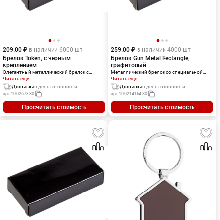
209.00 ₽
в наличии 6000 шт
259.00 ₽
в наличии 4000 шт
Брелок Token, с черным
Брелок Gun Metal Rectangle,
креплением
графитовый
Элегантный металлический брелок с
Металлический брелок со специальной
креплением из искусственной кожи.
Читать ещё
вставкой из искусственной кожи для
Читать ещё
гравировки. При гравировке вставки
Доставка
в день готовности
Доставка
в день готовности
проявляется серебристое
арт.
1002678.30
арт.
100214164.30
изображение.Поставляется в
индивидуальной упаковке.
Просчитать стоимость
Просчитать стоимость