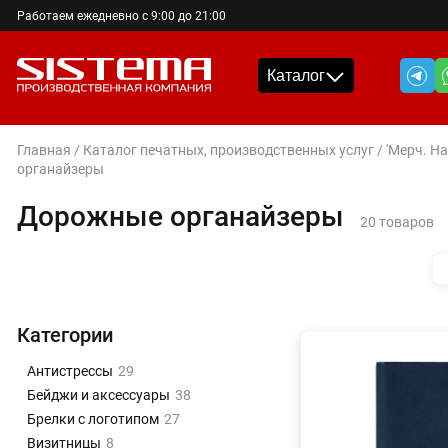
Работаем ежедневно с 9:00 до 21:00
Каталог
Главная
/
Каталог печатных, производственных услуг
/
'Мерч. Н
органайзеры
Дорожные органайзеры
20 товаров
Категории
Антистрессы
29
Бейджи и аксессуары
38
Брелки с логотипом
27
Визитницы
8