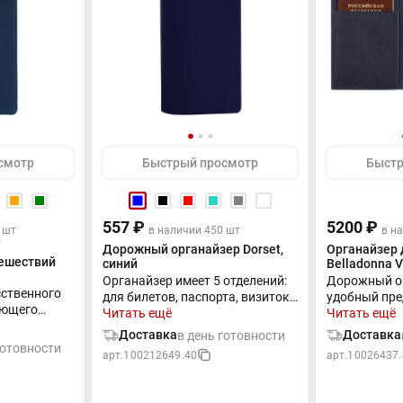
смотр
Быстрый просмотр
Быстр
557 ₽
5200 ₽
 шт
в наличии 450 шт
в н
т
Дорожный органайзер Dorset,
Органайзер 
тешествий
синий
Belladonna V
Органайзер имеет 5 отделений:
Дорожный ор
сственного
для билетов, паспорта, визиток
удобный пре
ующего
или кредитных карт.
Читать ещё
путешествен
Читать ещё
меет 5
билеты, пос
Доставка
Доставка
в день готовности
тов,
кредитные к
готовности
арт.
100212649.40
арт.
10026437.
ли
помещается 
имеет
дорожный ф
аковки.
отделения д