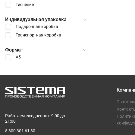
Touch Pearl, черный 
Тиснение
цветного Latte, кра
Имеет 5 отделений: 
паспорта, визиток и
Индивидуальная упаковка
кредитных карт.
Подарочная коробка
Транспортная коробка
Формат
А5
Компан
О компа
Контакт
Работаем ежедневно с 9:00 до
Политик
21:00
конфиде
8 800 301 61 80