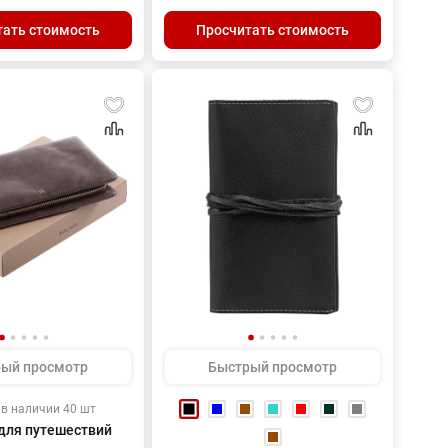
Карман на молнии
осемь карманов для
тать стоимость
Просчитать стоимость
 карт, один карман
.Два
ных кармана для
окументов
ый просмотр
Быстрый просмотр
в наличии 40 шт
для путешествий