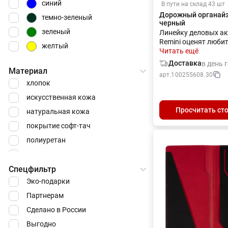
синий
В пути на склад 43 шт
Дорожный органайз
темно-зеленый
черный
зеленый
Линейку деловых ак
Remini оценят люби
желтый
благородной класси
Читать ещё
Простота и лаконич
Доставка
в день 
сдержанность и пра
Материал
арт.
100255608.30
то, что отличает эти
хлопок
функциональные
изделия.Благодаря
искусственная кожа
продуманной конст
Просчитать ст
натуральная кожа
качественным мате
дорожный органайзе
покрытие софт-тач
прослужит долго и 
полиуретан
отличительным эле
личного стиля.Аксе
жакрон
Remini изготовлены 
Спецфильтр
натуральной кожи
благородного насы
Эко-подарки
оттенка с окрашенн
Партнерам
цвет изделия. Офор
едином […]
Сделано в России
Выгодно