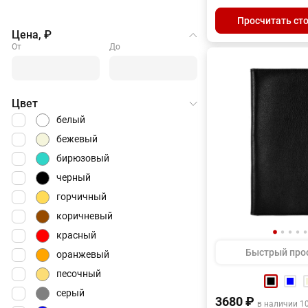
Просчитать ст
Цена, ₽
От
До
Цвет
белый
бежевый
бирюзовый
черный
горчичный
коричневый
красный
Быстрый про
оранжевый
песочный
серый
3680 ₽
в наличии 1