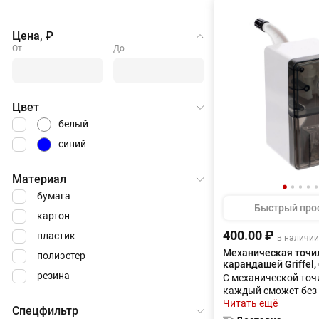
Цена, ₽
От
До
Цвет
белый
синий
Материал
бумага
Быстрый про
картон
400.00 ₽
пластик
в наличии
Механическая точи
полиэстер
карандашей Griffel,
резина
С механической точи
каждый сможет без
заточить карандаш
Читать ещё
Спецфильтр
Вращающийся роли