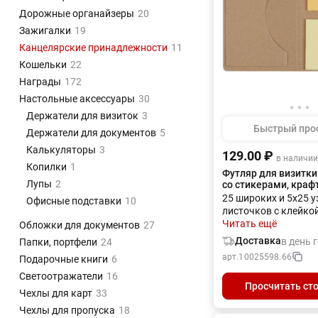
Дорожные органайзеры
20
Зажигалки
19
Канцелярские принадлежности
11
Кошельки
22
Награды
172
Настольные аксессуары
30
Держатели для визиток
3
Быстрый про
Держатели для документов
5
Калькуляторы
3
129.00 ₽
в наличии
Копилки
1
Футляр для визитки 
Лупы
2
со стикерами, краф
25 широких и 5х25 у
Офисные подставки
10
листочков с клейко
Читать ещё
Обложки для документов
27
Доставка
в день 
Папки, портфели
24
арт.
10025598.66
Подарочные книги
6
Светоотражатели
16
Просчитать ст
Чехлы для карт
33
Чехлы для пропуска
18