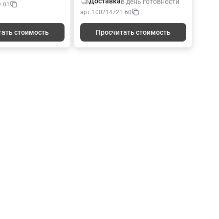
Доставка
в день готовности
.01
листов без линовки из бумаги
гда под рукой.
арт.
100214721.60
плотностью 80 г/м² на склейке в
мелованного
обложке из дизайнерского
ндивидуальной
тать стоимость
Просчитать стоимость
картона белого цвета.
й печатью 4+4 с
1+0, две биговки
 сложения.Блок с
м 7х7,5 см, 50
стиковые закладки
х25 листов.
прос, […]