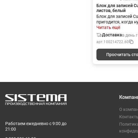
Блок для записей Cu
листов, белый
Блок для записей Cu
пригодится, когда 
сделать заметку ил
Читать ещё
записку коллеге.Бло
Доставка
в день 
листов без линовки 
арт.
100214722.60
плотностью 80 г/м² 
обложке из дизайне
Просчитать ст
картона белого цвет
Компан
О компа
Контакт
Работаем ежедневно с 9:00 до
Политик
21:00
конфиде