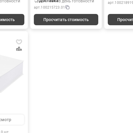
Доставка
готовности
в день готовности
арт.
100218919
ую и острую
блокнотом в клетку, ластиком,
который все
арт.
100215723.01
й диаметром
удобной линейкой-закладкой и
Обложка из 
снащена
ручкой в компактном пенале-
картона с и
оимость
Просчитать стоимость
Просчи
пеней
косметичке.
полноцветно
яет
ламинацией 
ть как
для лучшего
упым углом
клеевым слое
рнографитные
листов; пла
точилка
1,2х4,3 см, 5
ачным
Отправляя за
ружки —
ать уровень
смотр
 0 шт