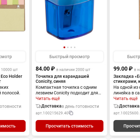
смотр
Быстрый просмотр
Быстр
84.00 ₽
99.00 ₽
 10000 шт
в наличии 2000 шт
в н
Eco Holder
Точилка для карандашей
Закладка «Ес
т
Conicity, синяя
стикерами, 
зких
Компактная точилка с одним
На одной из
й полосой.
лезвием Conicity подходит для
линейка в са
заточки стандартных
Читать ещё
другой — в 
Читать ещё
карандашей. Точилка
6 видов сам
Доставка
Доставка
готовности
в день готовности
оборудована прозрачным
листков, по 
арт.
100215629.40
арт.
10025600.
контейнером и
крышечкой.Подходит для
оимость
Просчитать стоимость
Просчи
карандашей до 8
ммПрозрачный контейнер для
стружкиПоставляется в