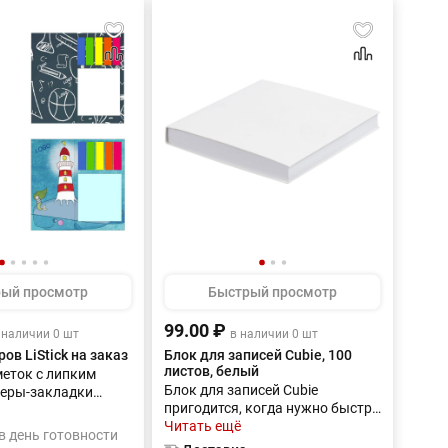
ый просмотр
Быстрый просмотр
99.00 ₽
 наличии 0 шт
в наличии 0 шт
ов LiStick на заказ
Блок для записей Cubie, 100
листов, белый
меток с липким
Блок для записей Cubie
керы-закладки
пригодится, когда нужно быстро
вых оттенков,
сделать заметку или оставить
Читать ещё
од одной цветной
в день готовности
записку коллеге.Блок из 100
 практичный набор,