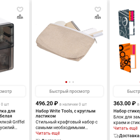
индивидуальном
полиэтиленовом пакете с
липким краем.
смотр
Быстрый просмотр
Быстр
496.20 ₽
363.00 ₽
 0 шт
в наличии 0 шт
в
лка для
Набор Write Tools, с круглым
Набор стикер
 белая
ластиком
Блок для за
лкой Griffel
Стильный крафтовый набор с
краем и сти
 усилий
самыми необходимыми
ярких неоно
Читать ещё
и!
канцелярскими
Читать ещё
собранные п
Доставка
ковый нож
принадлежностями: мини-
обложкой, —