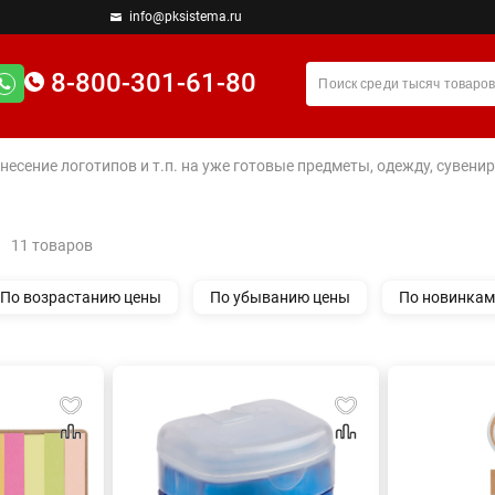
info@pksistema.ru
8-800-301-61-80
анесение логотипов и т.п. на уже готовые предметы, одежду, сувен
11 товаров
По возрастанию цены
По убыванию цены
По новинкам