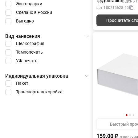
Доставка
в день 
Эко-подарки
обеспечивает быстр
арт.
100215628.60
заточку карандаше
Сделано в России
до 8 мм. Точилка о
Просчитать ст
Выгодно
переключателем сте
заточки, что позвол
качественно заточи
Вид нанесения
цветные (с более т
заточки), так и че
Шелкография
карандаши. Также 
Тампопечать
оборудована прозр
контейнером для ст
УФ-печать
удобно контролиров
заполнения. […]
Индивидуальная упаковка
Пакет
Транспортная коробка
Быстрый про
159.00 ₽
в наличии