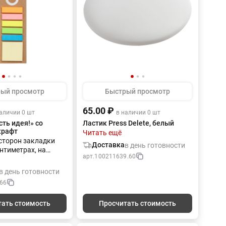
ый просмотр
Быстрый просмотр
65.00 ₽
аличии 0 шт
в наличии 0 шт
ть идея!» со
Ластик Press Delete, белый
крафт
Читать ещё
 сторон закладки
Доставка
в день готовности
нтиметрах, на
арт.
100211639.60
дюймах. В комплекте
оклеящихся
в день готовности
20 каждого вида.
66
тать стоимость
Просчитать стоимость