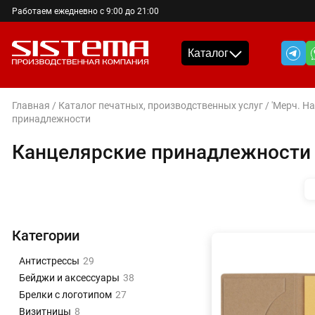
Работаем ежедневно с 9:00 до 21:00
Каталог
Главная
/
Каталог печатных, производственных услуг
/
'Мерч. Н
принадлежности
Канцелярские принадлежности
Категории
Антистрессы
29
Бейджи и аксессуары
38
Брелки с логотипом
27
Визитницы
8