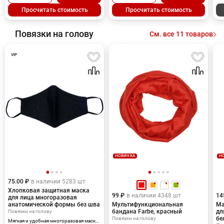
об
Оплачивается только настройка
на весь тираж.
на 
оборудования в размере 10000 рублей
Просчитать стоимость
Просчитать стоимость
на весь тираж.
Повязки на голову
См. все 11 товаров
VIP
НОВИНКА
Н
75.00 ₽
в наличии 5283 шт
Хлопковая защитная маска
99 ₽
в наличии 4348 шт
14
для лица многоразовая
анатомической формы без шва
Мультифункциональная
Ма
бандана Farbe, красный
дл
Повязки на голову
бе
Повязки на голову
Мягкая и удобная многоразовая маска