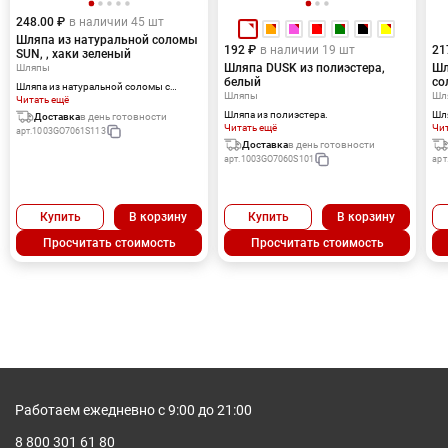
248.00 ₽
в наличии 45 шт
Шляпа из натуральной соломы
192 ₽
в наличии 19 шт
21
SUN, , хаки зеленый
Шляпа DUSK из полиэстера,
Шл
Шляпы
белый
со
Шляпа из натуральной соломы с
Шляпы
Шл
комфортной внутренней тесьмой.
Читать ещё
Шляпа из полиэстера.
Шл
Доставка
в день готовности
Читать ещё
ко
Чи
арт.
1003GO7061S113
Доставка
в день готовности
арт.
1003GO7060S101
арт
Купить
В корзину
Купить
В корзину
Просчитать стоимость
Просчитать стоимость
Работаем ежедневно с 9:00 до 21:00
8 800 301 61 80