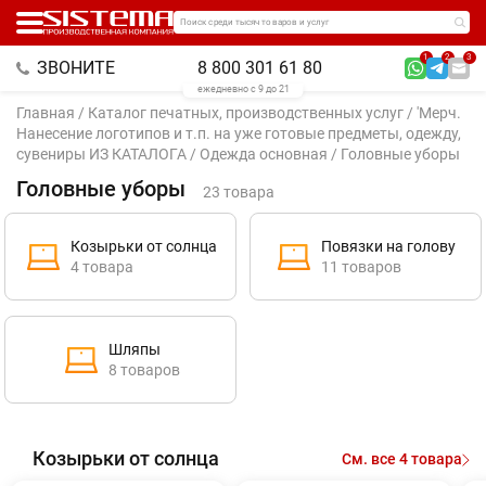
Поиск среди тысяч товаров и услуг
1
2
3
ЗВОНИТЕ
8 800 301 61 80
ежедневно с 9 до 21
Главная
/
Каталог печатных, производственных услуг
/
'Мерч.
Нанесение логотипов и т.п. на уже готовые предметы, одежду,
сувениры ИЗ КАТАЛОГА
/
Одежда основная
/ Головные уборы
Головные уборы
23 товара
Козырьки от солнца
Повязки на голову
4 товара
11 товаров
Шляпы
8 товаров
Козырьки от солнца
См. все 4 товара