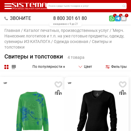
Поиск среди тысяч товаров и услуг
1
2
3
ЗВОНИТЕ
8 800 301 61 80
ежедневно с 9 до 21
Главная
/
Каталог печатных, производственных услуг
/
'Мерч.
Нанесение логотипов и т.п. на уже готовые предметы, одежду,
сувениры ИЗ КАТАЛОГА
/
Одежда основная
/ Свитеры и
толстовки
Свитеры и толстовки
4 товара
По популярности
Цвет
Фильтры
VIP
VIP