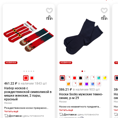
НОВИНКА
НОВИНКА
Н
461.22 ₽
в наличии 1843 шт
Набор носков с
386.21 ₽
в наличии 903 шт
38
рождественской символикой в
Носки Socks мужские темно-
Но
мешке женские, 2 пары,
синие, р-м 29
си
красный
Носки
Но
Носки
Носки из незаметного предмета
Нос
Рождественские носки прекрасно
гардероба уже давно превратились в
Читать ещё
гар
Чи
подойдут на роль подарка, который
Читать ещё
аксессуар, который привлекает
акс
Доставка
в день готовности
создает праздничное настроение. Этот
Доставка
в день готовности
внимание: яркие носки можно
вн