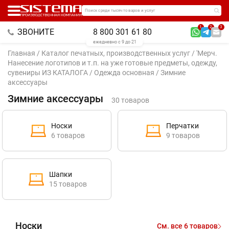
Поиск среди тысяч товаров и услуг
1
2
3
ЗВОНИТЕ
8 800 301 61 80
ежедневно с 9 до 21
Главная
/
Каталог печатных, производственных услуг
/
'Мерч.
Нанесение логотипов и т.п. на уже готовые предметы, одежду,
сувениры ИЗ КАТАЛОГА
/
Одежда основная
/ Зимние
аксессуары
Зимние аксессуары
30 товаров
Носки
Перчатки
6 товаров
9 товаров
Шапки
15 товаров
Носки
См. все 6 товаров