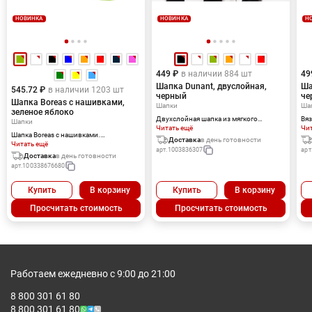
НОВИНКА
НОВИНКА
Н
449 ₽
в наличии 884 шт
49
Шапка Dunant, двуслойная,
Ша
545.72 ₽
в наличии 1203 шт
черный
че
Шапка Boreas с нашивками,
Шапки
Ша
зеленое яблоко
Двухслойная шапка из мягкого
Вяз
Шапки
трикотажа. Регулируемый отворот.
Читать ещё
руб
Чи
Шапка Boreas с нашивками.
Доставка
в день готовности
Однослойная лыжная шапочка с
Читать ещё
арт.
1003836307
арт
двойными подвернутыми краями.
Доставка
в день готовности
Вязка в рубчик 1×1 из 100 % акрила.
арт.
100338676680
Нашивка из 100 % полиэстера.
Термотрансфер (1 цвет (цветные
изделия)) на данный товар
Купить
В корзину
Купить
В корзину
осуществляется бесплатно.
Оплачивается только настройка
Просчитать стоимость
Просчитать стоимость
оборудования в размере 10000 рублей
на весь тираж.
Работаем ежедневно с 9:00 до 21:00
8 800 301 61 80
8 800 301 61 80