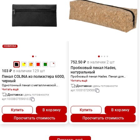
НОВИНКА
752.50 ₽
в наличии 2 шт
Пробковый пенал Hades,
103 ₽
в наличии 129 шт
натуральный
Пенал COLINA из полиэстера 600D,
Пробковый пенал Hades. Пенал для
черный
стильного хранения ваших канцелярских
Читать ещё
принадлежностей. Пробковый текстиль.
Однотонный пенал с металлической
Доставка
в день готовности
Трафаретная печать (1 цвет (цветные
молнией в тон.
Читать ещё
арт.
100310729500
изделия)) на данный товар осуществляется
Доставка
в день готовности
бесплатно. Оплачивается только настройка
арт.
1003BO7559S102
оборудования в размере 10000 рублей на
весь тираж.
Купить
В корзину
Купить
В корзину
Просчитать стоимость
Просчитать стоимость