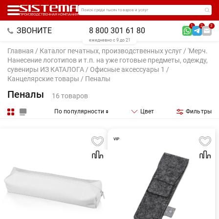
Поиск среди тысяч товаров и услуг
1
2
3
ЗВОНИТЕ
8 800 301 61 80
ежедневно с 9 до 21
Главная
/
Каталог печатных, производственных услуг
/
'Мерч.
Нанесение логотипов и т.п. на уже готовые предметы, одежду,
сувениры ИЗ КАТАЛОГА
/
Офисные аксессуары 1
/
Канцелярские товары
/ Пеналы
Пеналы
16 товаров
По популярности
Цвет
Фильтры
VIP