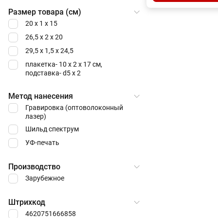
рублей на весь тира
Размер товара (см)
20 х 1 х 15
26,5 х 2 х 20
29,5 х 1,5 х 24,5
плакетка- 10 х 2 х 17 см,
подставка- d5 х 2
Метод нанесения
Гравировка (оптоволоконный
лазер)
Шильд спектрум
УФ-печать
Производство
Зарубежное
Штрихкод
4620751666858