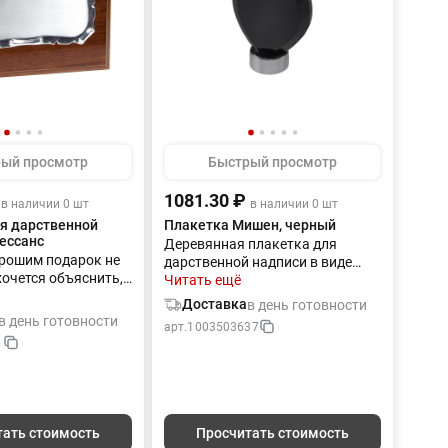
ый просмотр
Быстрый просмотр
1081.30 ₽
в наличии 0 шт
в наличии 0 шт
я дарственной
Плакетка Мишен, черный
ессанс
Деревянная плакетка для
рошим подарок не
дарственной надписи в виде
хочется объяснить,
языка пламени может стать
Читать ещё
учается. Да и теплые
символичным подарком или
Доставка
в день готовности
еловека важны
знаком отличия для сотрудника
в день готовности
арт.
1003503637
еньше, чем самый
нефтяной или газодобывающей
1
арок. Особенно,
компании. На плакетку, а также
гравированы на
на металлическую подставку
 по качеству и
можно нанести символику
кетке, созданной
компании и благодарственную
мастерами.
надпись. Гравировка
тать стоимость
Просчитать стоимость
 (оптоволоконный
(оптоволоконный лазер) (Без