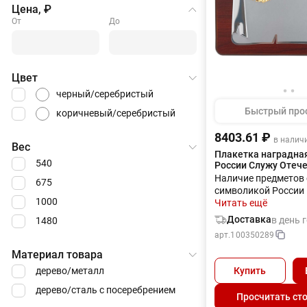
Цена, ₽
От
До
Цвет
черный/серебристый
Быстрый про
коричневый/серебристый
8403.61 ₽
в налич
Вес
Плакетка наградная
540
России Служу Отече
Наличие предметов 
675
символикой России 
1000
любого коммерсанта
Читать ещё
многом. И важно, ч
Доставка
в день 
1480
партнеры бизнесмен
арт.
100350289
видели. Гравировка
(оптоволоконный ла
Материал товара
чернения) на данны
дерево/металл
Купить
осуществляется бес
Оплачивается тольк
дерево/сталь с посеребрением
Просчитать ст
оборудования в раз