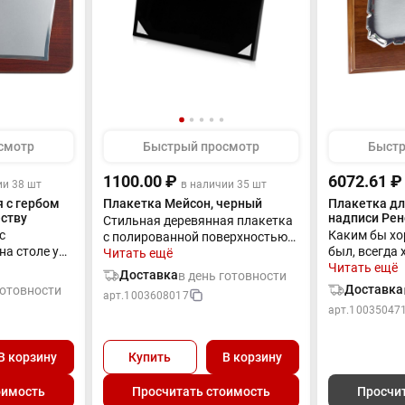
смотр
Быстрый просмотр
Быстр
1100.00 ₽
6072.61 ₽
ии 38 шт
в наличии 35 шт
 с гербом
Плакетка Мейсон, черный
Плакетка дл
ству
надписи Рен
Стильная деревянная плакетка
с
Каким бы хо
с полированной поверхностью
на столе у
был, всегда 
станет прекрасной наградой
Читать ещё
 говорит о
за что он вр
Читать ещё
победителям конкурсов,
Доставка
в день готовности
тобы
слова для ч
спортивных соревнований. Это
Доставка
готовности
арт.
1003608017
а это
ничуть не м
превосходный
арт.
10035047
дорогой под
поздравительный атрибут.
зер) (Без
если они вы
й товар
потрясающей
В корзину
Купить
В корзину
платно.
дизайну пла
о настройка
испанскими 
оимость
Просчитать стоимость
Просчи
мере 1100
Гравировка