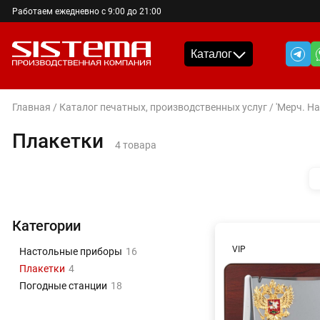
Работаем ежедневно с 9:00 до 21:00
Каталог
Главная
/
Каталог печатных, производственных услуг
/
'Мерч. Н
Плакетки
4 товара
Категории
VIP
Настольные приборы
16
Плакетки
4
Погодные станции
18