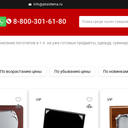
info@pksistema.ru
8-800-301-61-80
анесение логотипов и т.п. на уже готовые предметы, одежду, сувен
По возрастанию цены
По убыванию цены
По новинкам
VIP
VIP