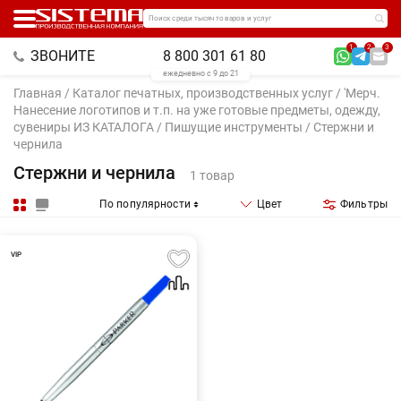
Поиск среди тысяч товаров и услуг
1
2
3
ЗВОНИТЕ
8 800 301 61 80
ежедневно с 9 до 21
Главная
/
Каталог печатных, производственных услуг
/
'Мерч.
Нанесение логотипов и т.п. на уже готовые предметы, одежду,
сувениры ИЗ КАТАЛОГА
/
Пишущие инструменты
/ Стержни и
чернила
Стержни и чернила
1 товар
По популярности
Цвет
Фильтры
VIP