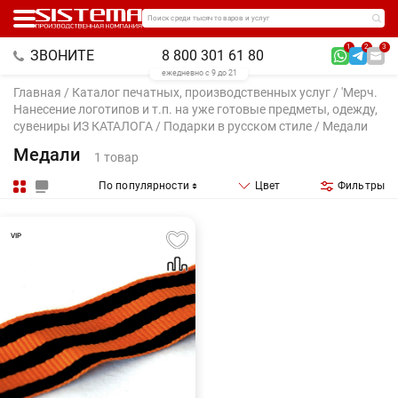
Поиск среди тысяч товаров и услуг
1
2
3
ЗВОНИТЕ
8 800 301 61 80
ежедневно с 9 до 21
Главная
/
Каталог печатных, производственных услуг
/
'Мерч.
Нанесение логотипов и т.п. на уже готовые предметы, одежду,
сувениры ИЗ КАТАЛОГА
/
Подарки в русском стиле
/ Медали
Медали
1 товар
По популярности
Цвет
Фильтры
VIP