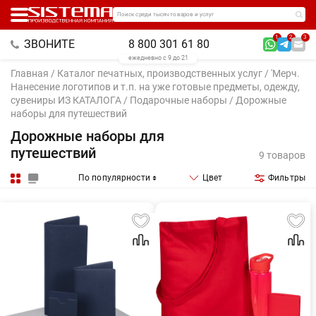
Поиск среди тысяч товаров и услуг
1
2
3
ЗВОНИТЕ
8 800 301 61 80
ежедневно с 9 до 21
Главная
/
Каталог печатных, производственных услуг
/
'Мерч.
Нанесение логотипов и т.п. на уже готовые предметы, одежду,
сувениры ИЗ КАТАЛОГА
/
Подарочные наборы
/ Дорожные
наборы для путешествий
Дорожные наборы для
путешествий
9 товаров
По популярности
Цвет
Фильтры