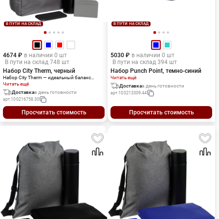
В ПУТИ НА СКЛАД
В ПУТИ НА СКЛАД
4674 ₽
в наличии 0 шт
5030 ₽
в наличии 0 шт
В пути на склад 748 шт
В пути на склад 394 шт
Набор City Therm, черный
Набор Punch Point, темно-синий
Набор City Therm — идеальный баланс
Читать ещё
комфорта и мобильности. Все самое
Читать ещё
Доставка
в день готовности
необходимое для насыщенных городских
Доставка
в день готовности
арт.
100213309.44
будней и небольших поездок.Объем
арт.
100216758.30
рюкзака 8 литров. Емкость бутылки 500
мл. Емкость аккумулятора 5 000 мАч.
Просчитать стоимость
Просчитать стоимость