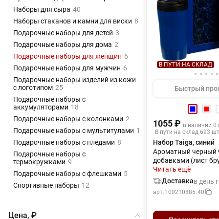
Наборы для сыра
40
Наборы стаканов и камни для виски
8
Подарочные наборы для детей
3
Подарочные наборы для дома
2
Подарочные наборы для женщин
6
В ПУТИ НА СКЛАД
Подарочные наборы для мужчин
6
Подарочные наборы изделий из кожи
с логотипом
25
Быстрый про
Подарочные наборы с
аккумуляторами
18
Подарочные наборы с колонками
2
1055 ₽
в наличии 0
Подарочные наборы с мультитулами
1
В пути на склад 693 ш
Подарочные наборы с пледами
8
Набор Taiga, синий
Ароматный черный 
Подарочные наборы с
добавками (лист бр
термокружками
9
мальва, календула,
Читать ещё
Подарочные наборы с флешками
5
можжевельник, боя
Доставка
в день 
Спортивные наборы
12
клюква, мята) и те
арт.
100210885.40
чтобы насладиться
природы в самом се
каменных джунглей
Цена, ₽