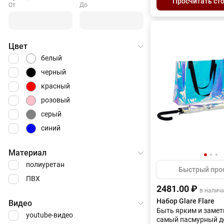
Просчитать ст
От
До
Цвет
белый
черный
красный
розовый
серый
синий
Материал
полиуретан
Быстрый про
ПВХ
2481.00 ₽
в налич
Набор Glare Flare
Видео
Быть ярким и замет
youtube-видео
самый пасмурный д