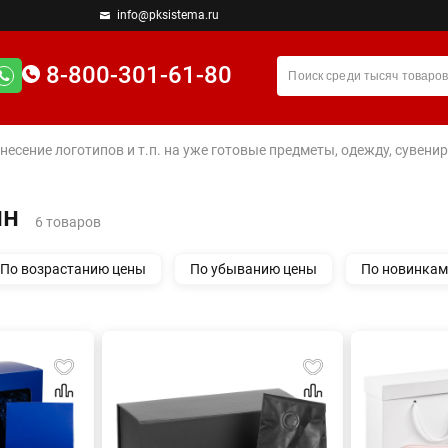
info@pksistema.ru
8-800-301-61-80
анесение логотипов и т.п. на уже готовые предметы, одежду, сувен
ин
6 товаров
По возрастанию цены
По убыванию цены
По новинкам