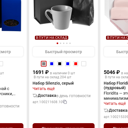
В ПУТИ НА СКЛАД
В ПУТИ НА 
смотр
Быстрый просмотр
Быстр
1691 ₽
5046 ₽
 шт
в наличии 0 шт
в н
т
В пути на склад 204 шт
В пути на скл
Набор Silenzio, серый
Набор Florid
(пудровый)
чай с
Читать ещё
Floridita — 
усники,
Доставка
в день готовности
минимализм
арт.
100211608.10
романтическ
Читать ещё
рышник,
готовности
небольшой 
рмокружка —
Доставка
косметичкой
 глотком
арт.
100215339
любой момен
рдце
собой, смар
.