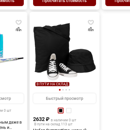
оимость
Просчитать стоимость
Просчи
всегда держ
под контрол
полотенце н
отдыхе на мо
В ПУТИ НА СКЛАД
смотр
Быстрый просмотр
ии 0 шт
2632 ₽
в наличии 0 шт
ным даже в
В пути на склад 113 шт
ень и