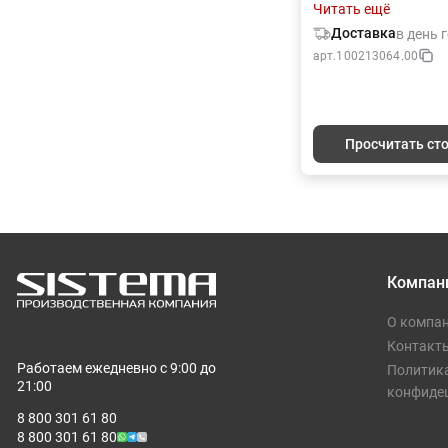
поднимать настроен
Читать ещё
вокруг — бесценно!
Доставка
в день 
арт.
100213064.00
Просчитать ст
Компан
О компа
Контакт
Работаем ежедневно с 9:00 до
Политик
21:00
конфиде
8 800 301 61 80
8 800 301 61 80