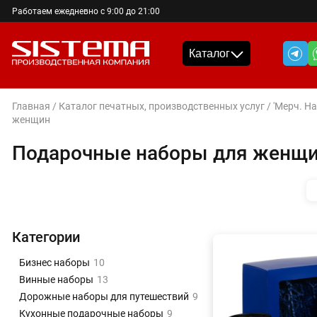
Работаем ежедневно с 9:00 до 21:00
Каталог
Главная
/
Каталог печатных, производственных услуг
/
'Мерч. Н
женщин
Подарочные наборы для женщ
Категории
Бизнес наборы
10
Винные наборы
13
Дорожные наборы для путешествий
9
Кухонные подарочные наборы
9