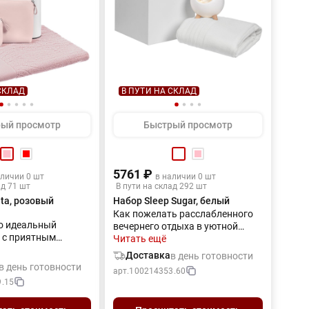
СКЛАД
В ПУТИ НА СКЛАД
ый просмотр
Быстрый просмотр
5761 ₽
аличии 0 шт
в наличии 0 шт
ад 71 шт
В пути на склад 292 шт
ita, розовый
Набор Sleep Sugar, белый
Как пожелать расслабленного
это идеальный
вечернего отдыха в уютной
 с приятным
атмосфере и только приятных
Читать ещё
им флером. С
снов после? Sleep Sugar — как
Доставка
в день готовности
изящной
трепетное признание и самая
в день готовности
арт.
100214353.60
 под рукой можно в
нежная забота, милый и вместе
.15
т поухаживать за
с тем исключительно полезный
т-бутылка позволит
подарок. Осталось только