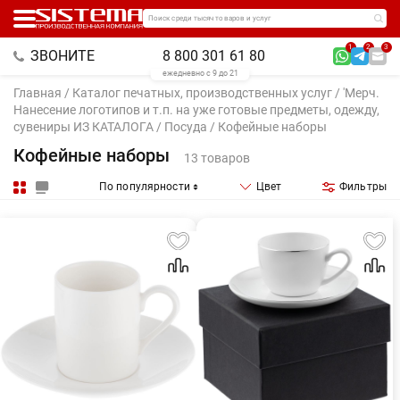
Поиск среди тысяч товаров и услуг
1
2
3
ЗВОНИТЕ
8 800 301 61 80
ежедневно с 9 до 21
Главная
/
Каталог печатных, производственных услуг
/
'Мерч.
Нанесение логотипов и т.п. на уже готовые предметы, одежду,
сувениры ИЗ КАТАЛОГА
/
Посуда
/ Кофейные наборы
Кофейные наборы
13 товаров
По популярности
Цвет
Фильтры