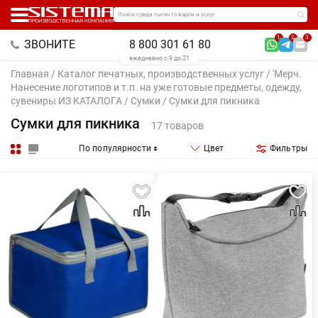
Поиск среди тысяч товаров и услуг
1
2
3
ЗВОНИТЕ
8 800 301 61 80
ежедневно с 9 до 21
Главная
/
Каталог печатных, производственных услуг
/
'Мерч.
Нанесение логотипов и т.п. на уже готовые предметы, одежду,
сувениры ИЗ КАТАЛОГА
/
Сумки
/ Сумки для пикника
Сумки для пикника
17 товаров
По популярности
Цвет
Фильтры