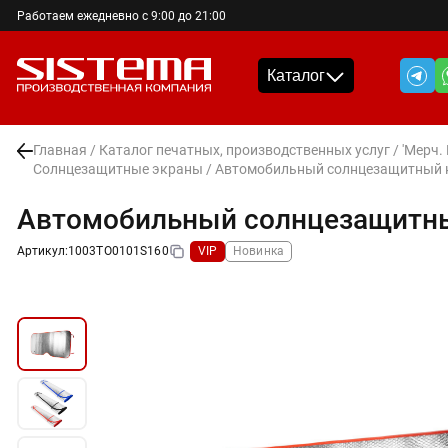
Работаем ежедневно с 9:00 до 21:00
Каталог
Главная
/
Каталог печатных, производственных услуг
/
'Мерч.
Солнцезащитные экраны
/ Автомобильный солнцезащитный к
Автомобильный солнцезащитны
Артикул:
1003TO0101S160
VIP
Новинка