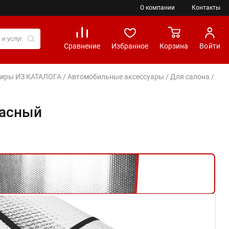
О компании
Контакты
Сравнение
Избранное
Корзина
Войти
вениры ИЗ КАТАЛОГА
/
Автомобильные аксессуары
/
Для салона
/
расный