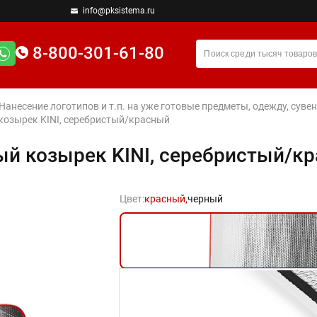
info@pksistema.ru
8-800-301-61-80
 Нанесение логотипов и т.п. на уже готовые предметы, одежду, су
озырек KINI, серебристый/красный
й козырек KINI, серебристый/к
Цвет:
красный,
черный