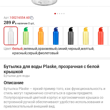
Арт.
100216554.60
289 ₽
в наличии 0 шт,
Цвет:
белый,
зеленый,
оранжевый,
синий,
черный,
желтый,
красный,
серый,
фиолетовый
Бутылка для воды Plaske, прозрачная с белой
крышкой
Бутылки для воды
Описание
Бутылка Plaske — яркий пример того, как функциональность и
стиль могут гармонично сочетаться в одном предмете.
Полупрозрачный цветной корпус и эргономичная крышка со
встроенной ручкой обеспечивают удобство использования и
привлекательный внешний вид.