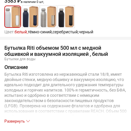
3583 ₽
в наличии 0 шт,
Цвет:
белый,
тёмно-синий,
серебристый,
черный
Бутылка Riti объемом 500 мл с медной
обшивкой и вакуумной изоляцией , белый
Бутылки для воды
Описание
Бутылка Riti изготовлена из нержавеющей стали 18/8, имеет
двойные стенки, медную обшивку и вакуумную изоляцию, что
идеально подходит для длительного удержания температуры
холодных и горячих напитков. 100%-я герметичность, без БФА,
испытано и одобрено в соответствии с немецким
законодательством о безопасности пищевых продуктов
(LFGB). Проверена на содержание фталатов и одобрена для
использования в соответствии с правилами REACH. Объем 500
мл. Рекомендуется мыть вручную. В подарочной коробке из
Развернуть
переработанного картона.