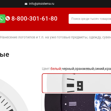
info@pksistema.ru
8-800-301-61-80
 Нанесение логотипов и т.п. на уже готовые предметы, одежду, су
лые
Цвет:
белый,
черный,
оранжевый,
синий,
кра