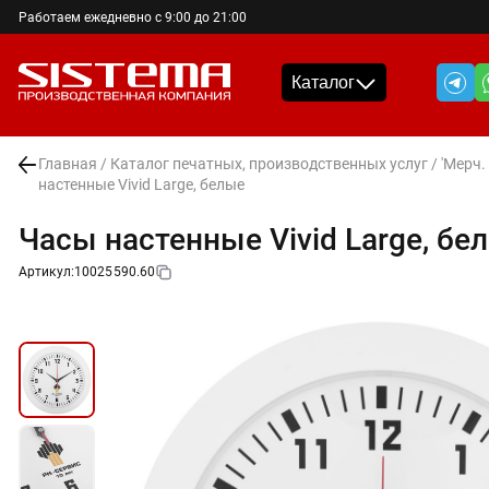
Работаем ежедневно с 9:00 до 21:00
Каталог
Главная
/
Каталог печатных, производственных услуг
/
'Мерч.
настенные Vivid Large, белые
Часы настенные Vivid Large, бе
Артикул:
10025590.60