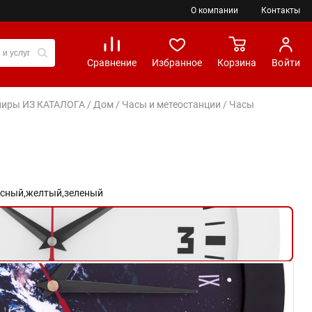
О компании
Контакты
Сравнение
Избранное
Корзина
Войти
вениры ИЗ КАТАЛОГА
/
Дом
/
Часы и метеостанции
/ Часы
сный,
желтый,
зеленый