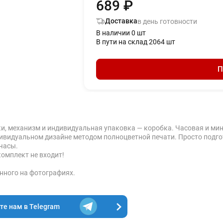
689 ₽
Доставка
в день готовности
В наличии 0 шт
В пути на склад 2064 шт
П
и, механизм и индивидуальная упаковка — коробка. Часовая и мину
дивидуальном дизайне методом полноцветной печати. Просто подгот
 часы.
комплект не входит!
нного на фотографиях.
е нам в Telegram