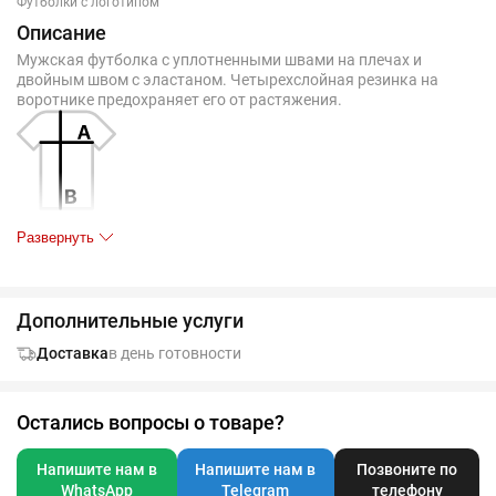
Футболки с логотипом
Описание
Мужская футболка с уплотненными швами на плечах и
двойным швом с эластаном. Четырехслойная резинка на
воротнике предохраняет его от растяжения.
Развернуть
Таблица размеров, см
S
M
L
XL
XX
44-46
48-50
50-52
54-56
58-
Дополнительные услуги
A
48
52
54
58
62
Доставка
в день готовности
B
70
70
70
73
77
Остались вопросы о товаре?
Допускаются отклонения в 5% от указанных параметров по
размеру и цвету.
Напишите нам в
Напишите нам в
Позвоните по
WhatsApp
Telegram
телефону