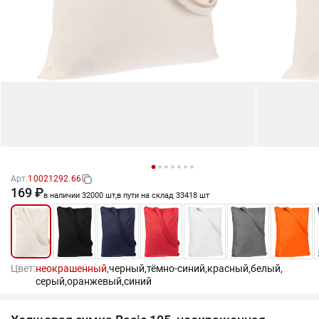
Арт.
10021292.66
169 ₽
в наличии 32000 шт,
в пути на склад 33418 шт
Цвет:
неокрашенный,
черный,
тёмно-синий,
красный,
белый,
серый,
оранжевый,
синий