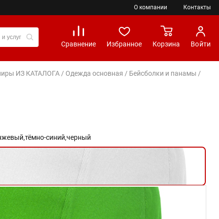
О компании
Контакты
Сравнение
Избранное
Корзина
Войти
вениры ИЗ КАТАЛОГА
/
Одежда основная
/
Бейсболки и панамы
/
нжевый,
тёмно-синий,
черный