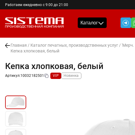
Работаем ежедневно с 9:00 до 21:00
Каталог
Главная
/
Каталог печатных, производственных услуг
/
'Мерч.
Кепка хлопковая, белый
Кепка хлопковая, белый
Артикул:
10032182501
VIP
Новинка