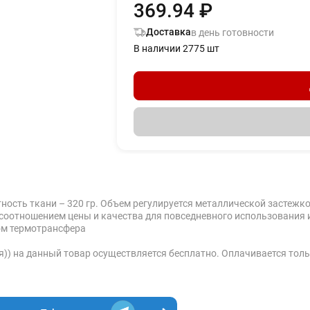
369.94 ₽
Доставка
в день готовности
В наличии 2775 шт
ость ткани – 320 гр. Объем регулируется металлической застежко
 соотношением цены и качества для повседневного использования 
ом термотрансфера
я)) на данный товар осуществляется бесплатно. Оплачивается толь