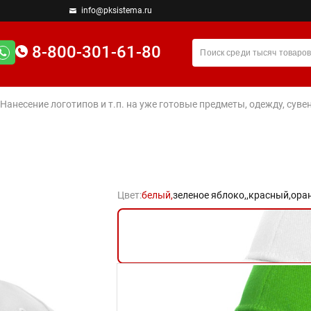
info@pksistema.ru
8-800-301-61-80
 Нанесение логотипов и т.п. на уже готовые предметы, одежду, су
Цвет:
белый,
зеленое яблоко,
,
красный,
ора