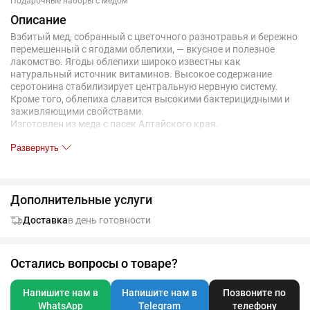
Подарочные наборы с медом
Описание
Взбитый мед, собранный с цветочного разнотравья и бережно
перемешенный с ягодами облепихи, — вкусное и полезное
лакомство. Ягоды облепихи широко известны как
натуральный источник витаминов. Высокое содержание
серотонина стабилизирует центральную нервную систему.
Кроме того, облепиха славится высокими бактерицидными и
заживляющими свойствами.
Изготовлен из меда с пасек Алтайского края.
Развернуть
Вес 120 г.
Срок хранения — 24 месяца. Дата изготовления указана на
упаковке.
Дополнительные услуги
Условия перевозки: при тиражном заказе рекомендуется
обрешетка.
Доставка
в день готовности
Остались вопросы о товаре?
Напишите нам в
Напишите нам в
Позвоните по
WhatsApp
Telegram
телефону