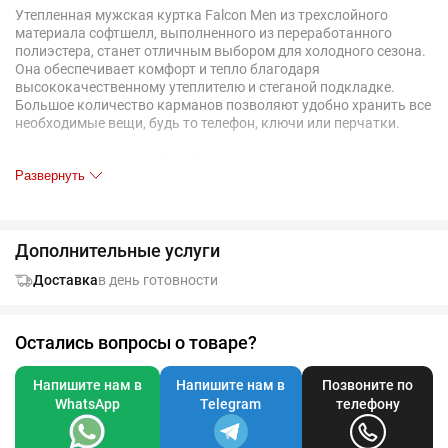
Утепленная мужская куртка Falcon Men из трехслойного
материала софтшелл, выполненного из переработанного
полиэстера, станет отличным выбором для холодного сезона.
Она обеспечивает комфорт и тепло благодаря
высококачественному утеплителю и стеганой подкладке.
Большое количество карманов позволяют удобно хранить все
необходимые вещи, будь то телефон, ключи или перчатки.
Эта куртка — отличный выбор для тех, кто ценит комфорт,
Развернуть
практичность и стиль!
Мужская куртка софтшелл на молнии и с капюшоном.
Водоотталкивающая и ветрозащитная пропитка
Стеганая подкладка из нейлона
Дополнительные услуги
Внешние молнии выполнены из водонепроницаемого
материала
Доставка
в день готовности
Два боковых и один нагрудный карман на молнии
Один накладной внутренний карман, один карман на
молнии и один на кнопке
Низ изделия, края рукавов и капюшона обработаны
Остались вопросы о товаре?
эластичной бейкой
Молния по низу изделия для удобства нанесения
Напишите нам в
Напишите нам в
Позвоните по
Отрывной ярлык
WhatsApp
Telegram
телефону