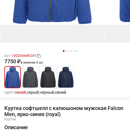
Арт.
100204449241
7750 ₽
в наличии 0 шт,
Цвет:
синий,
серый,
черный,
синий
Куртка софтшелл с капюшоном мужская Falcon
Men, ярко-синяя (royal)
Куртки
Описание