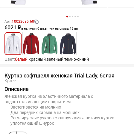
Арт.
10022085.60
6021 ₽
в наличии 0 шт,
в пути на склад 18 шт
Цвет:
белый,
красный,
зеленый,
тёмно-синий
Куртка софтшелл женская Trial Lady, белая
Куртки
Описание
Женская куртка из эластичного материала c
водоотталкивающим покрытием.
Застегивается на молнию
Два передних кармана на молниях
Регулируемые рукава с «липучками», по низу куртки —
уплотняющий шнурок