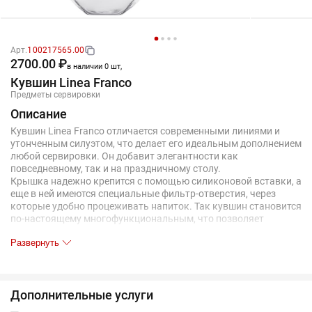
Арт.
100217565.00
2700.00 ₽
в наличии 0 шт,
Кувшин Linea Franco
Предметы сервировки
Описание
Кувшин Linea Franco отличается современными линиями и
утонченным силуэтом, что делает его идеальным дополнением
любой сервировки. Он добавит элегантности как
повседневному, так и на праздничному столу.
Крышка надежно крепится с помощью силиконовой вставки, а
еще в ней имеются специальные фильтр-отверстия, через
которые удобно процеживать напиток. Так кувшин становится
по-настоящему многофункциональным, что позволяет
использовать его для подачи различных напитков.
Развернуть
Емкость 1,6 л.
Поставляется в индивидуальной упаковке.
Дополнительные услуги