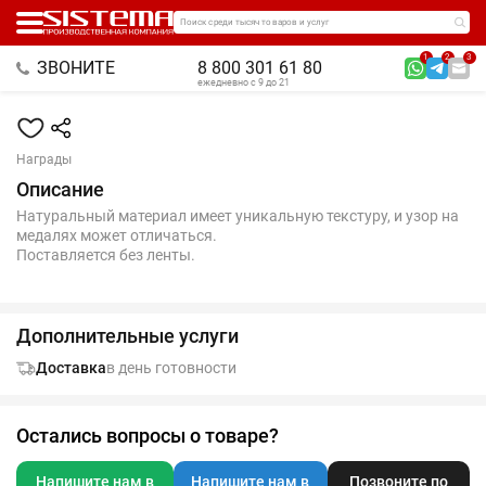
Поиск среди тысяч товаров и услуг
1
2
3
ЗВОНИТЕ
8 800 301 61 80
ежедневно с 9 до 21
Награды
Описание
Натуральный материал имеет уникальную текстуру, и узор на
медалях может отличаться.
Поставляется без ленты.
Дополнительные услуги
Доставка
в день готовности
Остались вопросы о товаре?
Напишите нам в
Напишите нам в
Позвоните по