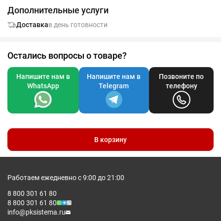
затянуть с помощью шнурков. На подарочный мешочек
Дополнительные услуги
можно нанести любой логотип или рисунок.
Доставка
в день готовности
Остались вопросы о товаре?
Напишите нам в
Напишите нам в
Позвоните по
WhatsApp
Telegram
телефону
В корзину
Работаем ежедневно с 9:00 до 21:00
8 800 301 61 80
8 800 301 61 80
info@pksistema.ru