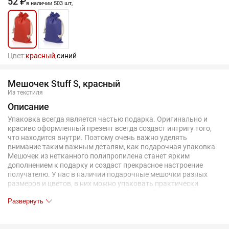
52 ₽
в наличии 503 шт,
Цвет:
красный,
синий
Мешочек Stuff S, красный
Из текстиля
Описание
Упаковка всегда является частью подарка. Оригинально и
красиво оформленный презент всегда создаст интригу того,
что находится внутри. Поэтому очень важно уделять
внимание таким важным деталям, как подарочная упаковка.
Мешочек из нетканного полипропилена станет ярким
дополнением к подарку и создаст прекрасное настроение
получателю. У нас в наличии подарочные мешочки разных
размеров и цветов, в них можно упаковать практически
любой сувенир, независимо от его формы. Подарочный
Развернуть
мешочек в отличие от остальной упаковки удобен, практичен,
может принимать любую форму и не рвется, в отличие от
бумаги. Закрыть мешочек просто - для этого достаточно его