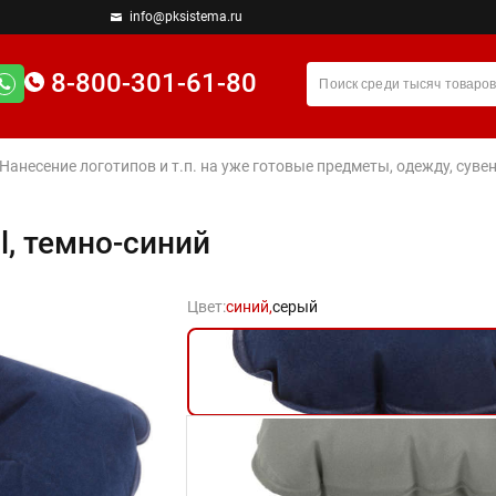
info@pksistema.ru
8-800-301-61-80
 Нанесение логотипов и т.п. на уже готовые предметы, одежду, су
l, темно-синий
Цвет:
синий,
серый