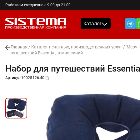
Работаем ежедневно с 9:00 до 21:00
Каталог
Главная
/
Каталог печатных, производственных услуг
/
'Мерч.
путешествий Essential, темно-синий
Набор для путешествий Essentia
Артикул:
10025126.40