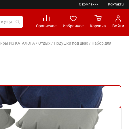
О компании
Контакты
Сравнение
Избранное
Корзина
Войти
вениры ИЗ КАТАЛОГА
/
Отдых
/
Подушки под шею
/ Набор для