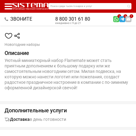
Поиск среди тысяч товаров и услуг
1
2
3
ЗВОНИТЕ
8 800 301 61 80
ежедневно с 9 до 21
Новогодние наборы
Описание
Уютный миниатюрный набор Flamemate может стать
приятным дополнением к большому подарку или же
самостоятельным новогодним сетом. Милая подвеска, на
которую можно нанести логотип или пожелания, создаст
радостное праздничное настроение в компании с по-зимнему
оформленной дизайнерской свечой!
Дополнительные услуги
Доставка
в день готовности