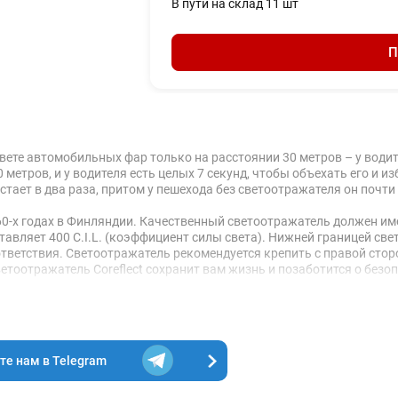
В пути на склад 11 шт
П
ете автомобильных фар только на расстоянии 30 метров – у водите
метров, и у водителя есть целых 7 секунд, чтобы объехать его и и
ет в два раза, притом у пешехода без светоотражателя он почти в 
60-х годах в Финляндии. Качественный светоотражатель должен и
авляет 400 C.I.L. (коэффициент силы света). Нижней границей све
оответствия. Светоотражатель рекомендуется крепить с правой сто
 Светоотражатель Coreflect сохранит вам жизнь и позаботится о без
я запечатывать не более 1/3 поверхности светоотражателя.
е нам в Telegram