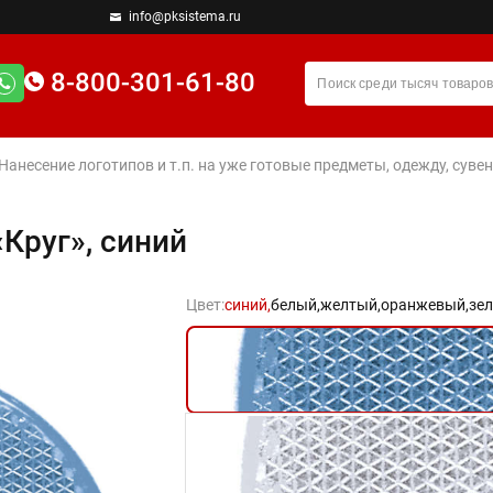
info@pksistema.ru
8-800-301-61-80
 Нанесение логотипов и т.п. на уже готовые предметы, одежду, су
Круг», синий
Цвет:
синий,
белый,
желтый,
оранжевый,
зел