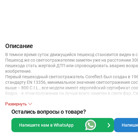
Описание
В темное время суток движущийся пешеход становится виден в св
Пешеход же со светоотражателем заметен уже на расстоянии 300 
пешехода стать жертвой ДТП или спровоцировать аварию возраста
изобретение.
Первый пешеходный светоотражатель Coreflect был создан в 19
стандарту EN 13356, минимальное значение светоотражения сост
выше – 800 C.I.L., все модели имеют европейский сертификат с
бедра, - в этом положении он лучше всего заметен в свете фар.
Внимание! Крепление в комплект не входит!
Развернуть
Поставляется без индивидуальной упаковки.
Для сохранения хорошей отражающей способности рекомендуетс
Остались вопросы о товаре?
Напишите нам в WhatsApp
Напишит