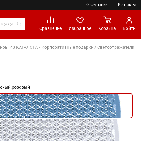
О компании
Контакты
Сравнение
Избранное
Корзина
Войти
вениры ИЗ КАТАЛОГА
/
Корпоративные подарки
/
Светоотражатели
еный,
розовый