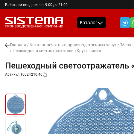
Работаем ежедневно с 9:00 до 21:00
Каталог
Главная
/
Каталог печатных, производственных услуг
/
'Мерч.
/ Пешеходный светоотражатель «Круг», синий
Пешеходный светоотражатель «
Артикул:
10024210.40