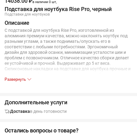
14038.00 ₽
в наличии 0 шт,
Подставка для ноутбука Rise Pro, черный
Подставки для ноутбуков
Описание
С подставкой для ноутбука Rise Pro, изготовленной из
алюминия премиум качества, можно наклонять ноутбук под
разными углами, а также поднимать/опускать его в
соответствии с любыми потребностями. Эргономичный
дизайн для здоровой осанки, минимизации усталости шеи и
проблем с позвоночником. Отличное качество сборки делает
ее устойчивой и прочной. Выдерживает до 5 кг веса.
Силиконовые накладки на подставке для ноутбука прочные и
защищают ноутбук от царапин и скольжения. Силиконовые
Развернуть
накладки в нижней части кронштейна гарантируют
устойчивость подставки при наборе текста. Держатель имеет
большие вентиляционные отверстия для охлаждения
ноутбука во время использования. Можно сложить для
Дополнительные услуги
удобного хранения. Поставляется в коробке из крафт-бумаги
премиум-класса с красочной наклейкой.
Доставка
в день готовности
Остались вопросы о товаре?