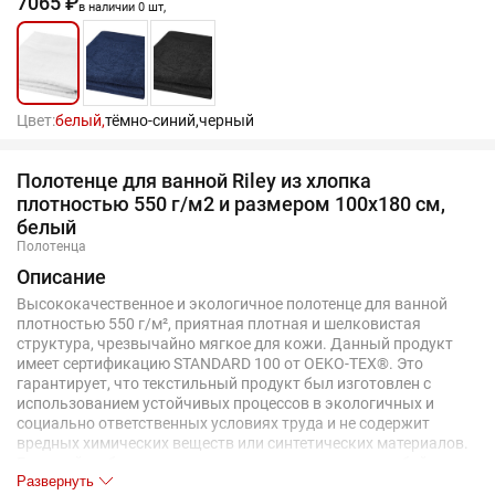
7065 ₽
в наличии 0 шт,
Цвет:
белый,
тёмно-синий,
черный
Полотенце для ванной Riley из хлопка
плотностью 550 г/м2 и размером 100x180 см,
белый
Полотенца
Описание
Высококачественное и экологичное полотенце для ванной
плотностью 550 г/м², приятная плотная и шелковистая
структура, чрезвычайно мягкое для кожи. Данный продукт
имеет сертификацию STANDARD 100 от OEKO-TEX®. Это
гарантирует, что текстильный продукт был изготовлен с
использованием устойчивых процессов в экологичных и
социально ответственных условиях труда и не содержит
вредных химических веществ или синтетических материалов.
Большой выбор красивых цветов для украшения любой
Развернуть
ванной комнаты в доме или отеле. В процессе окрашивания