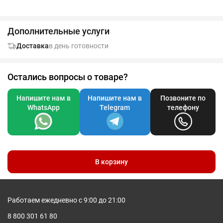
этого полотенца вода не используется, что снижает
потребление пресной воды и предотвращает образование
больших объемов загрязненной воды, характерных для
Дополнительные услуги
процессов окрашивания на водной основе. Размер полотенца:
100x180 см. Сделано в Европе.
Доставка
в день готовности
Остались вопросы о товаре?
Напишите нам в
Напишите нам в
Позвоните по
WhatsApp
Telegram
телефону
В корзину
Работаем ежедневно с 9:00 до 21:00
8 800 301 61 80