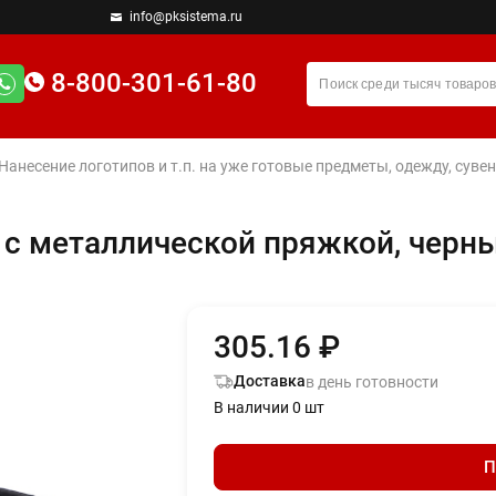
info@pksistema.ru
8-800-301-61-80
 Нанесение логотипов и т.п. на уже готовые предметы, одежду, су
и с металлической пряжкой, черн
305.16 ₽
Доставка
в день готовности
В наличии 0 шт
П