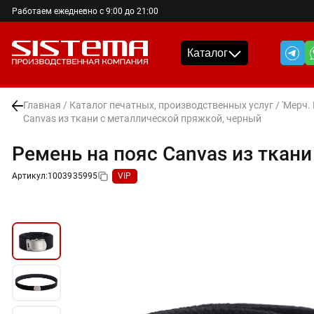
Работаем ежедневно с 9:00 до 21:00
Каталог
Главная
/
Каталог печатных, производственных услуг
/
'Мерч.
Canvas из ткани с металлической пряжкой, черный
Ремень на пояс Canvas из ткан
Артикул:
1003935995
VIP