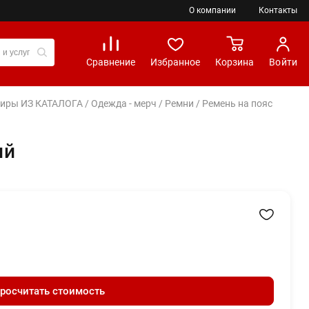
О компании
Контакты
Сравнение
Избранное
Корзина
Войти
вениры ИЗ КАТАЛОГА
/
Одежда - мерч
/
Ремни
/ Ремень на пояс
ый
росчитать стоимость