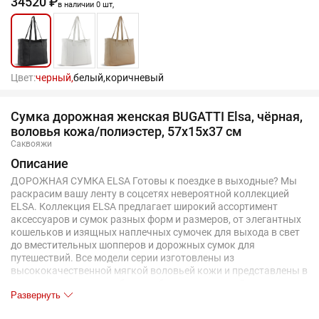
34520 ₽
в наличии 0 шт,
Цвет:
черный,
белый,
коричневый
Сумка дорожная женская BUGATTI Elsa, чёрная,
воловья кожа/полиэстер, 57х15х37 см
Саквояжи
Описание
ДОРОЖНАЯ СУМКА ELSA Готовы к поездке в выходные? Мы
раскрасим вашу ленту в соцсетях невероятной коллекцией
ELSA. Коллекция ELSA предлагает широкий ассортимент
аксессуаров и сумок разных форм и размеров, от элегантных
кошельков и изящных наплечных сумочек для выхода в свет
до вместительных шопперов и дорожных сумок для
путешествий. Все модели серии изготовлены из
высококачественной мягкой воловьей кожи и представлены в
классическом черном, белом и бежевом цветах. Элегантное
Развернуть
тиснение логотипа Bugatti придает очарование каждой
модели. Коллекция выделяется продуманной функциональной