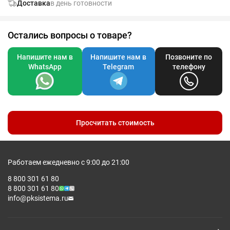
Доставка
в день готовности
защищает от протекания, обеспечивая 100% герметичность
Кнопка для выпуска пара обеспечивает легкое открывание
Мыть только вручную
Поставляется в фирменной упаковке.
Остались вопросы о товаре?
Напишите нам в
Напишите нам в
Позвоните по
WhatsApp
Telegram
телефону
Просчитать стоимость
Работаем ежедневно с 9:00 до 21:00
8 800 301 61 80
8 800 301 61 80
info@pksistema.ru