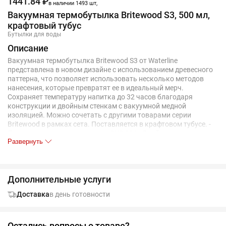
1441.84 ₽
в наличии 1493 шт,
Вакуумная термобутылка Britewood S3, 500 мл,
крафтовый тубус
Бутылки для воды
Описание
Вакуумная термобутылка Britewood S3 от Waterline
представлена в новом дизайне с использованием древесного
паттерна, что позволяет использовать несколько методов
нанесения, которые превратят ее в идеальный мерч.
Сохраняет температуру напитка до 32 часов благодаря
конструкции и двойным стенкам с вакуумной медной
изоляцией. Можно сочетать с другими товарами серии
Britewood в рамках сета. Поставляется в крафтовом тубусе. -
Пищевая нержавеющая сталь SUS 304 - Двойные стенки с
Развернуть
вакуумной медной изоляцией - Сохраняет тепло до 32 часов -
Герметичная - Большая поверхность для нанесения, включая
крышку Трафаретная печать круговая (1 цвет (цветные
изделия)) на данный товар осуществляется бесплатно.
Дополнительные услуги
Оплачивается только настройка оборудования в размере
6400 рублей на весь тираж.
Доставка
в день готовности
Остались вопросы о товаре?