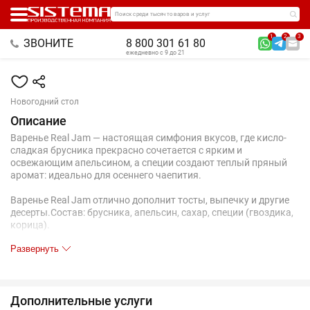
Поиск среди тысяч товаров и услуг
1
2
3
ЗВОНИТЕ
8 800 301 61 80
ежедневно с 9 до 21
Новогодний стол
Описание
Варенье Real Jam — настоящая симфония вкусов, где кисло-
сладкая брусника прекрасно сочетается с ярким и
освежающим апельсином, а специи создают теплый пряный
аромат: идеально для осеннего чаепития.
Варенье Real Jam отлично дополнит тосты, выпечку и другие
десерты.Состав: брусника, апельсин, сахар, специи (гвоздика,
корица).
Развернуть
Объем: 260 мл.
Масса нетто: 300 г.
Срок годности: 24 месяца.
Дополнительные услуги