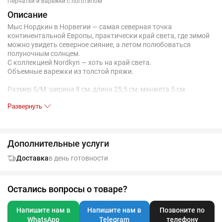
Перчатки и варежки с логотипом
Описание
Мыс Нордкин в Норвегии — самая северная точка
континентальной Европы, практически край света, где зимой
можно увидеть северное сияние, а летом полюбоваться
полуночным солнцем.
С коллекцией Nordkyn — хоть на край света.
Объемные варежки из толстой пряжи.
Размер S/M: ширина 8 см, длина 25,5 см, манжета 5 см
Pазмер L/XL: ширина 8,5 см, длина 27 см, манжета 5,5 см
Развернуть
Дополнительные услуги
Доставка
в день готовности
Остались вопросы о товаре?
Напишите нам в
Напишите нам в
Позвоните по
WhatsApp
Telegram
телефону