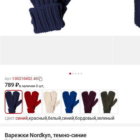
Арт.
100210452.40
789 ₽
в наличии 0 шт,
Цвет:
синий,
красный,
белый,
синий,
бордовый,
зеленый
Варежки Nordkyn, темно-синие