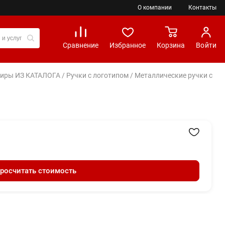
О компании
Контакты
Сравнение
Избранное
Корзина
Войти
вениры ИЗ КАТАЛОГА
/
Ручки с логотипом
/
Металлические ручки с
росчитать стоимость