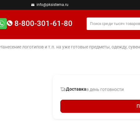
info@pksistema.ru
8-800-301-61-80
 Нанесение логотипов и т.п. на уже готовые предметы, одежду, су
Доставка
в день готовности
П