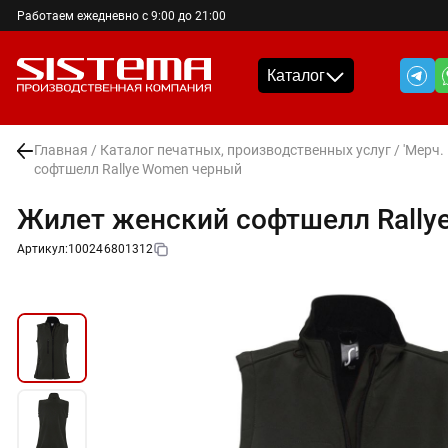
Работаем ежедневно с 9:00 до 21:00
Каталог
Главная
/
Каталог печатных, производственных услуг
/
'Мерч.
софтшелл Rallye Women черный
Жилет женский софтшелл Rally
Артикул:
100246801312