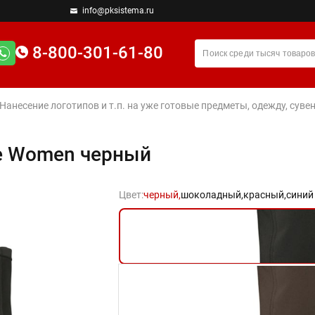
info@pksistema.ru
8-800-301-61-80
 Нанесение логотипов и т.п. на уже готовые предметы, одежду, су
e Women черный
Цвет:
черный,
шоколадный,
красный,
синий