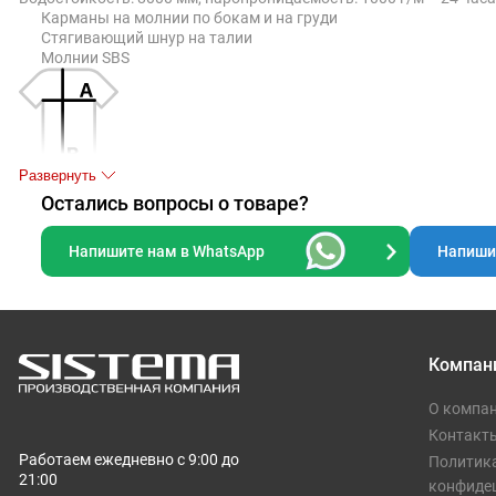
Карманы на молнии по бокам и на груди
Стягивающий шнур на талии
Молнии SBS
Развернуть
Остались вопросы о товаре?
Таблица размеров, см
S
M
L
XL
Напишите нам в WhatsApp
Напишит
A
46
49
52
55
B
62
64
66
68
Компан
Допускаются отклонения в 5% от указанных параметров по разме
О компа
Контакт
Работаем ежедневно с 9:00 до
Политик
21:00
конфиде