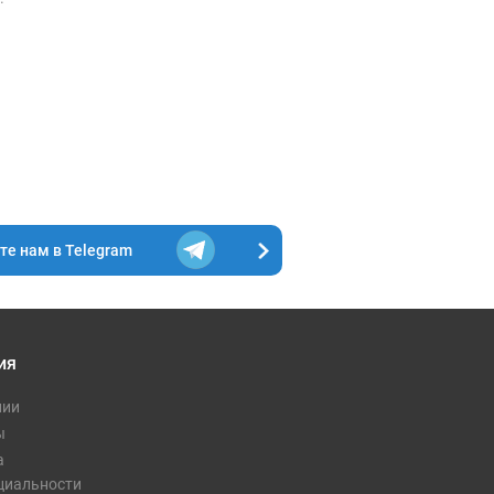
XXL
е нам в Telegram
58
70
ия
ру и цвету.
нии
ы
а
циальности