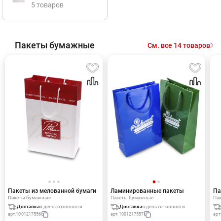
5 товаров
Пакеты бумажные
См. все 14 товаров
Пакеты из мелованной бумаги
Ламинированные пакеты
Па
Пакеты бумажные
Пакеты бумажные
Па
Доставка
в день готовности
Доставка
в день готовности
арт.
1001217556
арт.
1001217557
арт