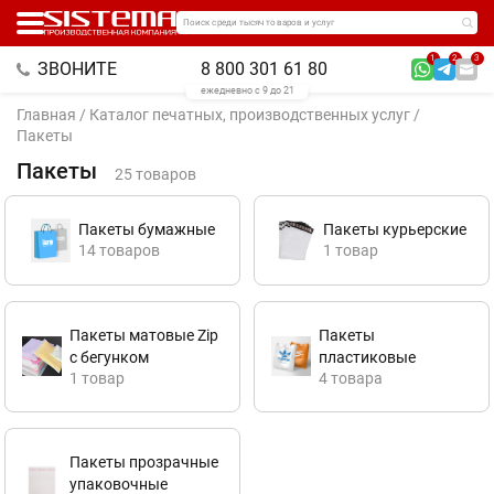
Поиск среди тысяч товаров и услуг
1
2
3
ЗВОНИТЕ
8 800 301 61 80
ежедневно с 9 до 21
Главная
/
Каталог печатных, производственных услуг
/
Пакеты
Пакеты
25 товаров
Пакеты бумажные
Пакеты курьерские
14 товаров
1 товар
Пакеты матовые Zip
Пакеты
с бегунком
пластиковые
1 товар
4 товара
Пакеты прозрачные
упаковочные