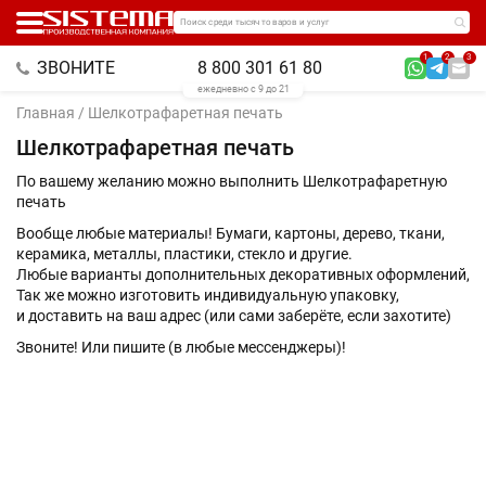
Поиск среди тысяч товаров и услуг
1
2
3
ЗВОНИТЕ
8 800 301 61 80
ежедневно с 9 до 21
Главная
/ Шелкотрафаретная печать
Шелкотрафаретная печать
По вашему желанию можно выполнить Шелкот
рафаретную
печать
Вообще любые материалы! Бумаги, картоны, дерево, ткани,
керамика, металлы, пластики, стекло и другие.
Любые варианты дополнительных декоративных оформлений,
Так же можно изготовить индивидуальную упаковку,
и доставить на ваш адрес (или сами заберёте, если захотите)
Звоните! Или пишите (в любые мессенджеры)!