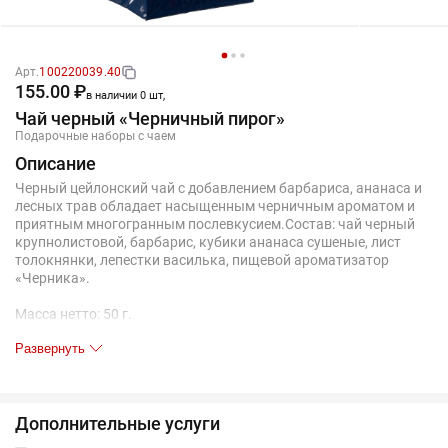
Арт.
100220039.40
155.00 ₽
в наличии 0 шт,
Чай черный «Черничный пирог»
Подарочные наборы с чаем
Описание
Черный цейлонский чай с добавлением барбариса, ананаса и
лесных трав обладает насыщенным черничным ароматом и
приятным многогранным послевкусием.Состав: чай черный
крупнолистовой, барбарис, кубики ананаса сушеные, лист
толокнянки, лепестки василька, пищевой ароматизатор
«Черника».
Масса нетто: 50 г.
Срок хранения 24 месяца.
Развернуть
Дополнительные услуги