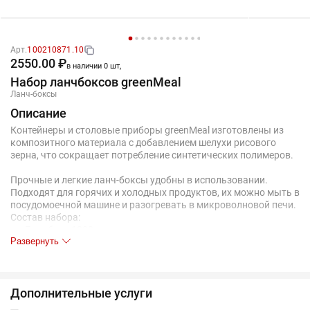
Арт.
100210871.10
2550.00 ₽
в наличии 0 шт,
Набор ланчбоксов greenMeal
Ланч-боксы
Описание
Контейнеры и столовые приборы greenMeal изготовлены из
композитного материала с добавлением шелухи рисового
зерна, что сокращает потребление синтетических полимеров.
Прочные и легкие ланч-боксы удобны в использовании.
Подходят для горячих и холодных продуктов, их можно мыть в
посудомоечной машине и разогревать в микроволновой печи.
Состав набора:
Ланчбокс 1200 мл
Развернуть
Два контейнера 360 и 420 мл
Пластиковые приборы: нож, ложка и вилка
Сумка
Дополнительные услуги