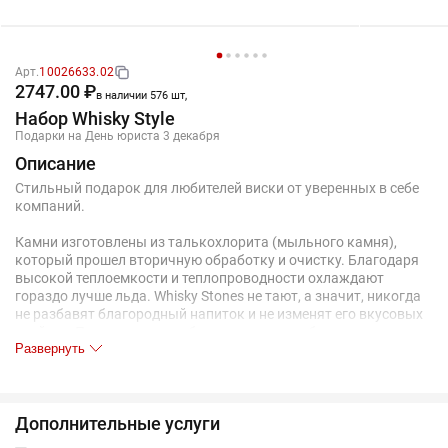
Арт.
10026633.02
2747.00 ₽
в наличии 576 шт,
Набор Whisky Style
Подарки на День юриста 3 декабря
Описание
Стильный подарок для любителей виски от уверенных в себе
компаний.
Камни изготовлены из талькохлорита (мыльного камня),
который прошел вторичную обработку и очистку. Благодаря
высокой теплоемкости и теплопроводности охлаждают
гораздо лучше льда. Whisky Stones не тают, а значит, никогда
не разбавят благородный напиток и не изменят его вкусовых
свойств. Подходят для любых напитков, требующих
Развернуть
охлаждения: от сангрии и алкогольных коктейлей до
лимонада и просто воды.
Камни не оцарапают стекло стакана или бокала.
Дополнительные услуги
Ice melts... Whisky Rocks.В наборе: 2 бокала для виски (хайбол,
360 мл), 9 камней для охлаждения напитка, бархатный