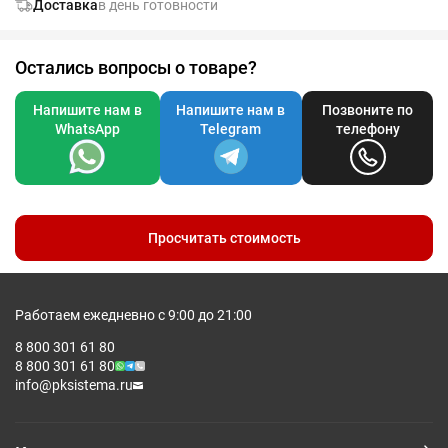
Доставка
в день готовности
мешочек для удобного хранения камней, подарочная коробка.
Остались вопросы о товаре?
Напишите нам в
Напишите нам в
Позвоните по
WhatsApp
Telegram
телефону
Просчитать стоимость
Работаем ежедневно с 9:00 до 21:00
8 800 301 61 80
8 800 301 61 80
info@pksistema.ru