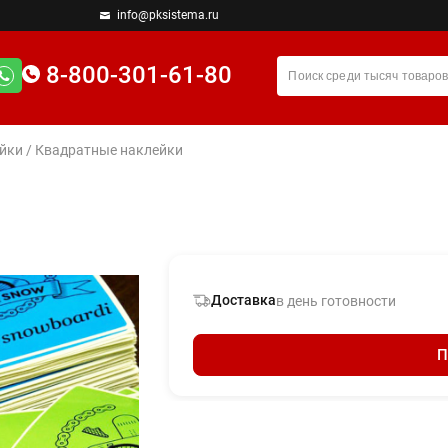
info@pksistema.ru
8-800-301-61-80
йки
/ Квадратные наклейки
Доставка
в день готовности
П