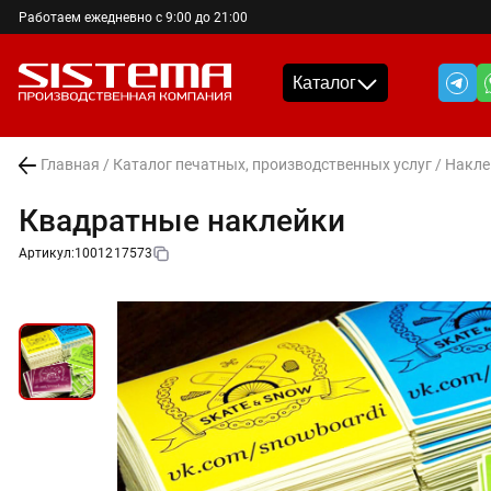
Работаем ежедневно с 9:00 до 21:00
Каталог
Главная
/
Каталог печатных, производственных услуг
/
Накле
Квадратные наклейки
Артикул:
1001217573