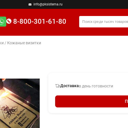
info@pksistema.ru
8-800-301-61-80
ки
/ Кожаные визитки
Доставка
в день готовности
П